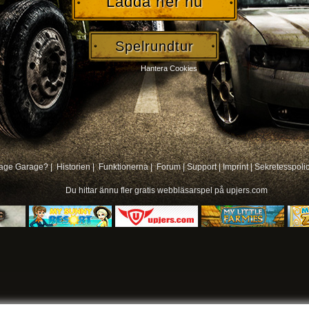
Ladda ner nu
Spelrundtur
Hantera Cookies
age Garage? |
Historien |
Funktionerna |
Forum
|
Support
|
Imprint
|
Sekretesspoli
Du hittar ännu fler
gratis webbläsarspel på
upjers.com