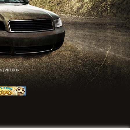
cy
|
VILLKOR