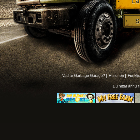
La
S
Vad är Garbage Garage? |
Historien |
Funkti
Du hittar ännu f