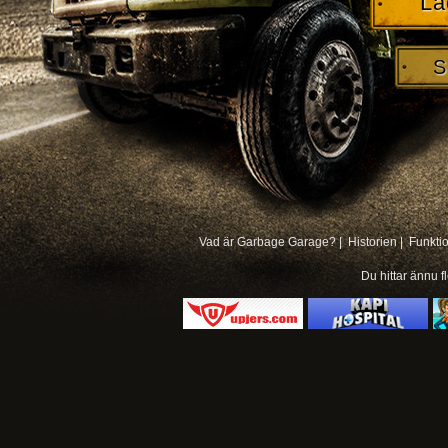
La
S
Vad är Garbage Garage? |
Historien |
Funkti
Du hittar ännu f