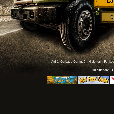
La
S
Vad är Garbage Garage? |
Historien |
Funkti
Du hittar ännu f