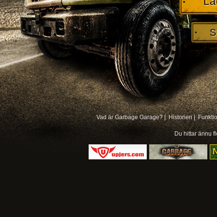
La
S
Vad är Garbage Garage? |
Historien |
Funkti
Du hittar ännu f