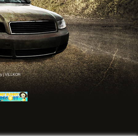
cy
|
VILLKOR