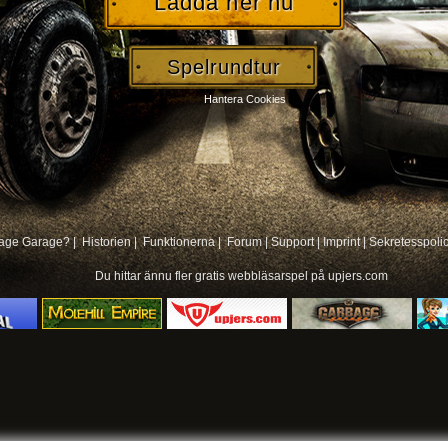
Ladda ner nu
Spelrundtur
Hantera Cookies
age Garage? |
Historien |
Funktionerna |
Forum
|
Support
|
Imprint
|
Sekretesspoli
Du hittar ännu fler
gratis webbläsarspel på
upjers.com