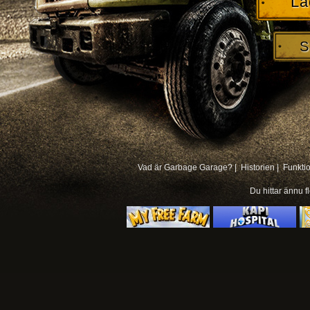
La
S
Vad är Garbage Garage? |
Historien |
Funkti
Du hittar ännu f