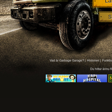
La
S
Vad är Garbage Garage? |
Historien |
Funkti
Du hittar ännu f