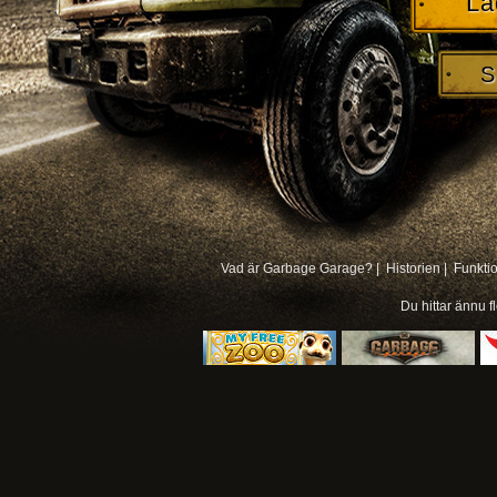
La
S
Vad är Garbage Garage? |
Historien |
Funkti
Du hittar ännu f