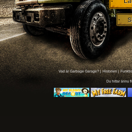
La
S
Vad är Garbage Garage? |
Historien |
Funkti
Du hittar ännu f